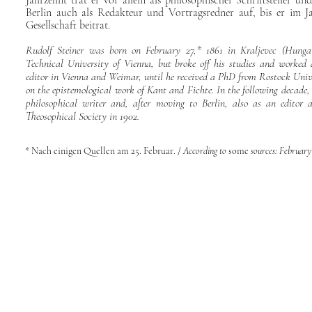
Jahrzehnt trat er vor allem als philosophischer Schriftsteller u
Berlin auch als Redakteur und Vortragsredner auf, bis er im J
Gesellschaft beitrat.
Rudolf Steiner was born on February 27,* 1861 in Kraljevec (Hungar
Technical University of Vienna, but broke off his studies and worked
editor in Vienna and Weimar, until he received a PhD from Rostock Unive
on the epistemological work of Kant and Fichte.
In the following decade
philosophical writer and, after moving to Berlin, also as an editor a
Theosophical Society in 1902.
* Nach einigen Quellen am 25. Februar
. /
According to
some
sources: February 