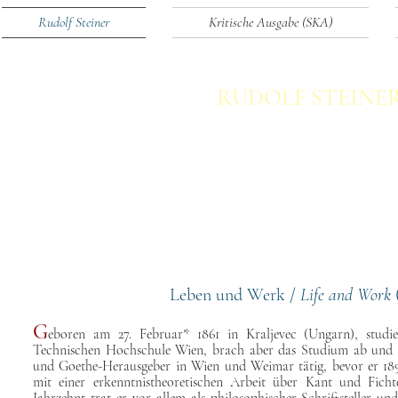
Rudolf Steiner
Kritische Ausgabe (SKA)
RUDOLF STEINE
Schriften - Kritische Ausgab
in sechzehn Bänden
Leben und Werk /
Life and Work
(
G
eboren am 27. Februar* 1861 in Kraljevec (Ungarn), studie
Technischen Hochschule Wien, brach aber das Studium ab und w
und Goethe-Herausgeber in Wien und Weimar tätig, bevor er 189
mit einer erkenntnistheoretischen Arbeit über Kant und Fich