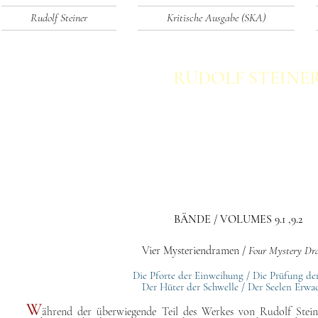
Rudolf Steiner
Kritische Ausgabe (SKA)
RUDOLF STEINE
Schriften - Kritische Ausgab
in sechzehn Bänden
BÄNDE / VOLUMES 9.1 ,9.2
Vier Mysteriendramen /
Four Mystery Dr
Die Pforte der Einweihung
/ Die Prüfung der
Der Hüter der Schwelle
/ Der Seelen Erwa
W
ährend der überwiegende Teil des Werkes von Rudolf Steine